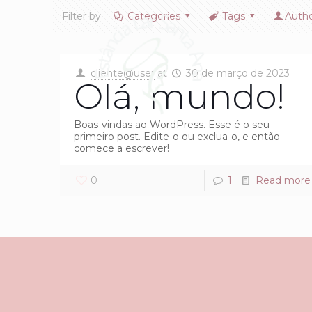
Filter by
Categories
Tags
Auth
cliente@user
at
30 de março de 2023
Olá, mundo!
Boas-vindas ao WordPress. Esse é o seu
primeiro post. Edite-o ou exclua-o, e então
comece a escrever!
0
1
Read more